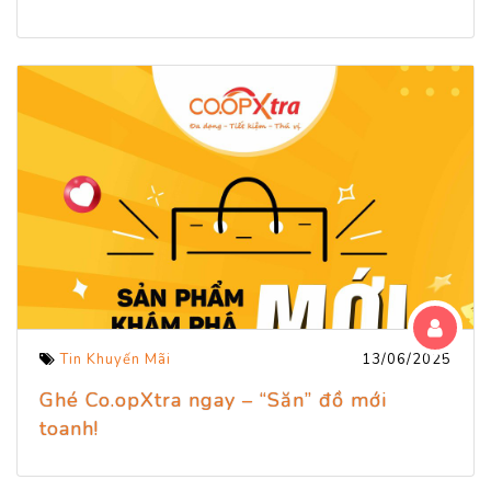
Tin Khuyến Mãi
13/06/2025
Ghé Co.opXtra ngay – “Săn” đồ mới
toanh!