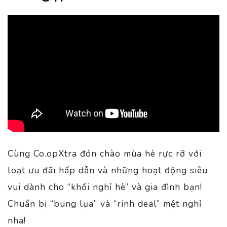
Cùng Co.opXtra đón chào mùa hè rực rỡ với
loạt ưu đãi hấp dẫn và những hoạt động siêu
vui dành cho “khối nghỉ hè” và gia đình bạn!
Chuẩn bị “bung lụa” và “rinh deal” mệt nghỉ
nha!