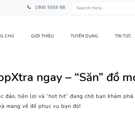
1900 5555 68
G CHỦ
GIỚI THIỆU
TUYỂN DỤNG
TIN TỨC
opXtra ngay – “Săn” đồ mớ
ộc đáo, tiện lợi và “hot hit” đang chờ bạn khám p
 và mang về để phục vụ bạn đó!