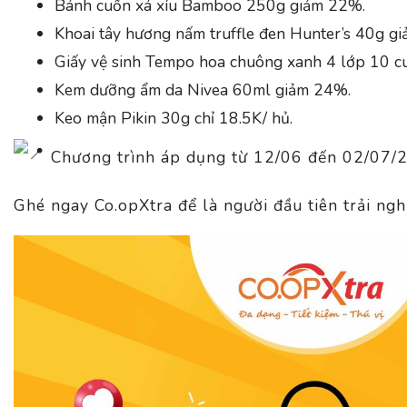
Bánh cuốn xá xíu Bamboo 250g giảm 22%.
Khoai tây hương nấm truffle đen Hunter’s 40g g
Giấy vệ sinh Tempo hoa chuông xanh 4 lớp 10 c
Kem dưỡng ẩm da Nivea 60ml giảm 24%.
Keo mận Pikin 30g chỉ 18.5K/ hủ.
Chương trình áp dụng từ 12/06 đến 02/07/20
Ghé ngay Co.opXtra để là người đầu tiên trải ngh