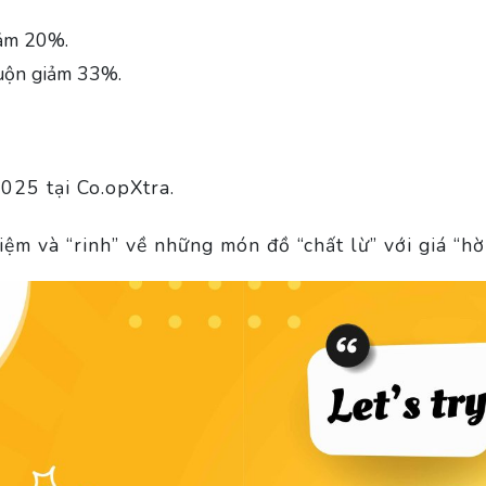
iảm 20%.
uộn giảm 33%.
25 tại Co.opXtra.
iệm và “rinh” về những món đồ “chất lừ” với giá “h