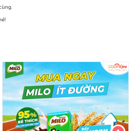
cùng.
hé!