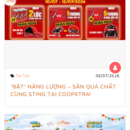
Tin Tức
06/07/2026
“BẬT” NĂNG LƯỢNG – SĂN QUÀ CHẤT
CÙNG STING TẠI CO.OPXTRA!