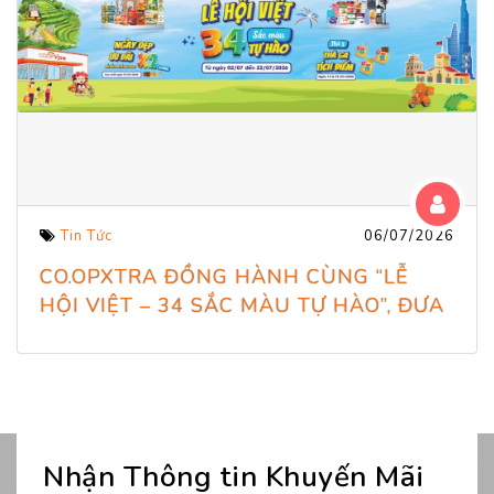
Tin Tức
06/07/2026
CO.OPXTRA ĐỒNG HÀNH CÙNG “LỄ
HỘI VIỆT – 34 SẮC MÀU TỰ HÀO”, ĐƯA
TINH HOA VÙNG MIỀN VÀO HÀNH
TRÌNH MUA SẮM
Nhận Thông tin Khuyến Mãi