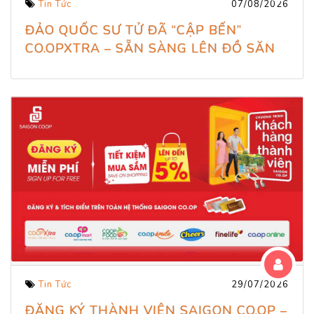
Tin Tức
07/08/2026
ĐẢO QUỐC SƯ TỬ ĐÃ “CẬP BẾN”
CO.OPXTRA – SẴN SÀNG LÊN ĐỒ SĂN
DEAL KHỦNG CHƯA TÍN ĐỒ?
Tin Tức
29/07/2026
ĐĂNG KÝ THÀNH VIÊN SAIGON CO.OP –