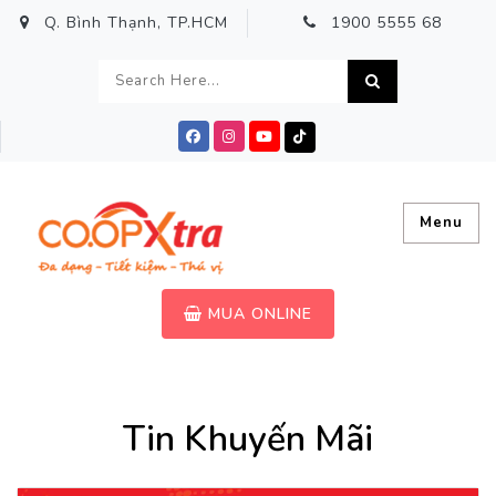
Q. Bình Thạnh, TP.HCM
1900 5555 68
Menu
MUA ONLINE
Tin Khuyến Mãi