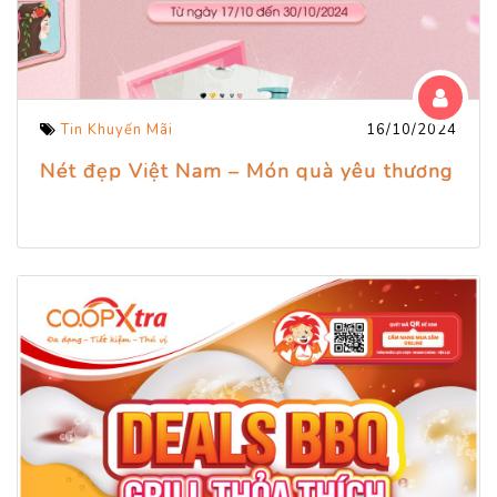
Tin Khuyến Mãi
16/10/2024
Nét đẹp Việt Nam – Món quà yêu thương