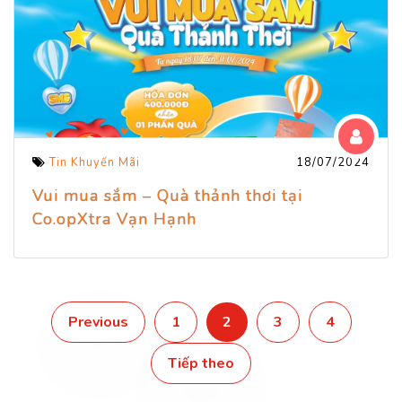
Tin Khuyến Mãi
18/07/2024
Vui mua sắm – Quà thảnh thơi tại
Co.opXtra Vạn Hạnh
Previous
1
2
3
4
Tiếp theo