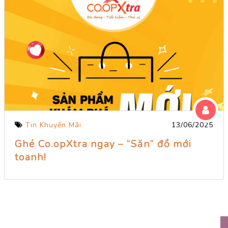
Tin Khuyến Mãi
13/06/2025
Ghé Co.opXtra ngay – “Săn” đồ mới
toanh!