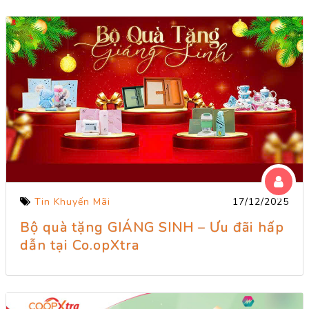
Tin Khuyến Mãi
17/12/2025
Bộ quà tặng GIÁNG SINH – Ưu đãi hấp
dẫn tại Co.opXtra