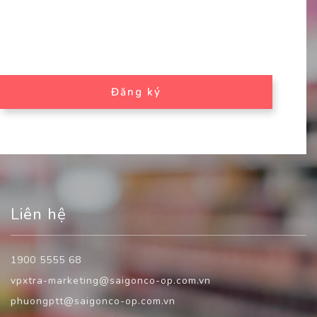
Đăng ký
Liên hệ
1900 5555 68
vpxtra-marketing@saigonco-op.com.vn
phuongptt@saigonco-op.com.vn