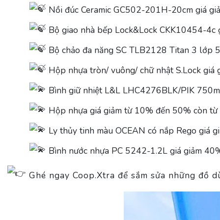
Nồi đúc Ceramic GC502-201H-20cm giá gi
Bộ giao nhà bếp Lock&Lock CKK10454-4c 
Bộ chảo đa năng SC TLB2128 Titan 3 lớp 
Hộp nhựa tròn/ vuông/ chữ nhật S.Lock gi
Bình giữ nhiệt L&L LHC4276BLK/PIK 750ml
Hộp nhựa giá giảm từ 10% đến 50% còn từ
Ly thủy tinh màu OCEAN có nắp Rego giá g
Bình nước nhựa PC 5242-1.2L giá giảm 40%
Ghé ngay Coop.Xtra để sắm sửa những đồ dùn