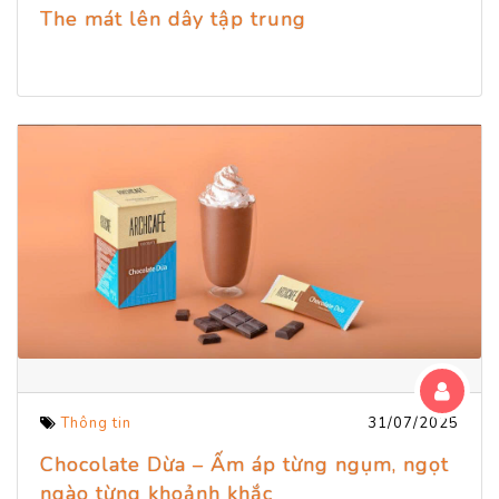
The mát lên dây tập trung
Thông tin
31/07/2025
Chocolate Dừa – Ấm áp từng ngụm, ngọt
ngào từng khoảnh khắc