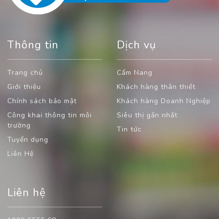
Thông tin
Dịch vụ
Trang chủ
Cẩm Nang
Giới thiệu
Khách hàng thân thiết
Chính sách bảo mật
Khách hàng Doanh Nghiệp
Công khai thông tin môi
Siêu thị gần nhất
trường
Tin tức
Tuyển dụng
Liên Hệ
Liên hệ