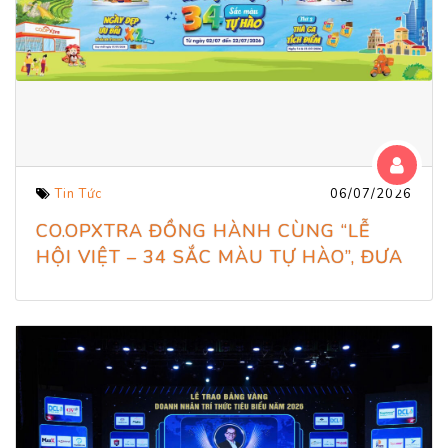
Tin Tức
06/07/2026
CO.OPXTRA ĐỒNG HÀNH CÙNG “LỄ
HỘI VIỆT – 34 SẮC MÀU TỰ HÀO”, ĐƯA
TINH HOA VÙNG MIỀN VÀO HÀNH
TRÌNH MUA SẮM