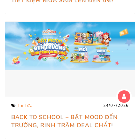
TIẾT KIỆM MUA SẮM LÊN ĐẾN 5%!
Tin Tức
24/07/2026
BACK TO SCHOOL – BẬT MOOD ĐẾN
TRƯỜNG, RINH TRĂM DEAL CHẤT!