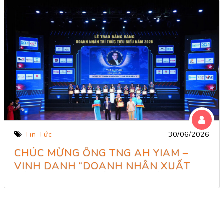
Tin Tức
30/06/2026
CHÚC MỪNG ÔNG TNG AH YIAM –
VINH DANH “DOANH NHÂN XUẤT
SẮC VÌ PHÁT TRIỂN KINH TẾ – XÃ HỘI
2026