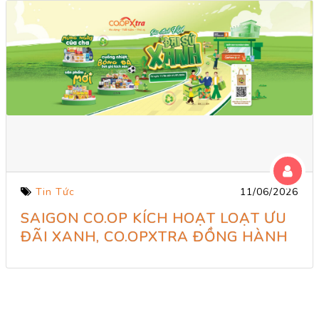
Tin Tức
11/06/2026
SAIGON CO.OP KÍCH HOẠT LOẠT ƯU
ĐÃI XANH, CO.OPXTRA ĐỒNG HÀNH
LAN TỎA TIÊU DÙNG BỀN VỮNG