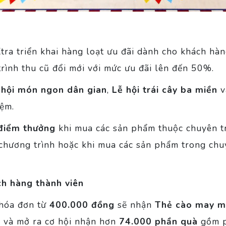
Xtra triển khai hàng loạt ưu đãi dành cho khách hà
trình thu cũ đổi mới với mức ưu đãi lên đến 50%.
 hội món ngon dân gian
,
Lễ hội trái cây ba miền
v
iệm.
điểm thưởng
khi mua các sản phẩm thuộc chuyên 
 chương trình hoặc khi mua các sản phẩm trong ch
h hàng thành viên
 hóa đơn từ
400.000 đồng
sẽ nhận
Thẻ cào may mắ
ố và mở ra cơ hội nhận hơn
74.000 phần quà
gồm p