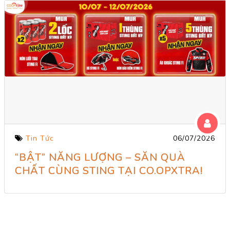
Tin Tức
06/07/2026
“BẬT” NĂNG LƯỢNG – SĂN QUÀ
CHẤT CÙNG STING TẠI CO.OPXTRA!