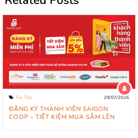
Related Posts
Tin Tức
29/07/2026
ĐĂNG KÝ THÀNH VIÊN SAIGON
CO.OP – TIẾT KIỆM MUA SẮM LÊN
ĐẾN 5%!